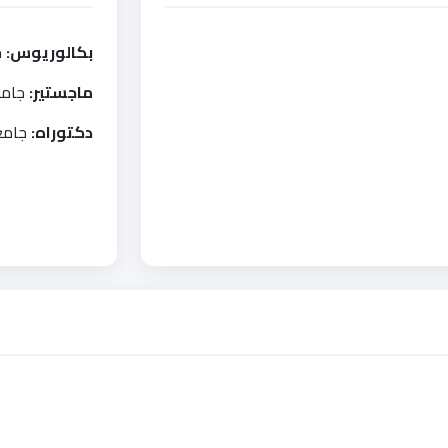
بكالوريوس:
جا
ماجستير:
جامعة 
دكتوراه:
جامعة 