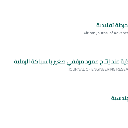
رطة تقليدية
African Journal of Advan
غذية عند إنتاج عمود مرفقي صغير بالسباكة الرملية
JOURNAL OF ENGINEERING RESEA
هندسية