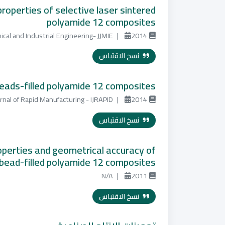
properties of selective laser sintered
polyamide 12 composites
ical and Industrial Engineering- JJMIE
|
2014
نسخ الاقتباس
 beads-filled polyamide 12 composites
urnal of Rapid Manufacturing - IJRAPID
|
2014
نسخ الاقتباس
roperties and geometrical accuracy of
s bead-filled polyamide 12 composites
N/A
|
2011
نسخ الاقتباس