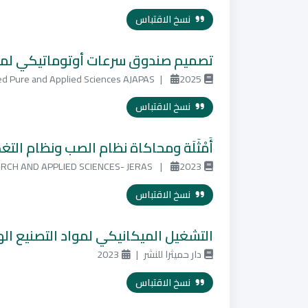
نسخ الاقتباس
تصميم صندوق سرعات أوتوماتيكي لمخ
ced Pure and Applied Sciences AJAPAS
|
2025
نسخ الاقتباس
أَمْثَلَة ومحاكاة نظام الصب ونظام الت
RCH AND APPLIED SCIENCES- JERAS
|
2023
نسخ الاقتباس
التشغيل الميكانيكي لمواد التصنيع ال
دار حميثرا للنشر
|
2023
نسخ الاقتباس