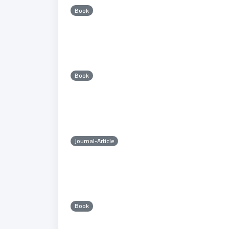
Book
Book
Journal-Article
Book