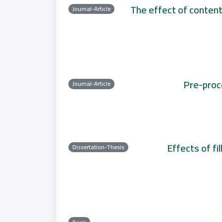
The effect of content 
Journal-Article
Pre-proce
Journal-Article
Effects of fi
Dissertation-Thesis